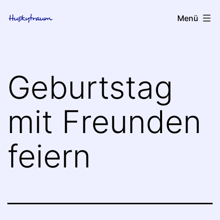
Zum
huskytraum
Menü
Inhalt
springen
Geburtstag
mit Freunden
feiern