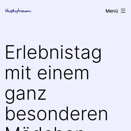
Zum
huskytraum
Menü
Inhalt
springen
Erlebnistag
mit einem
ganz
besonderen