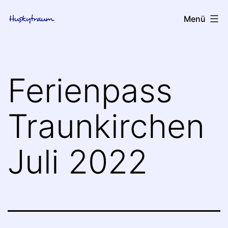
Zum
huskytraum
Menü
Inhalt
springen
Ferienpass
Traunkirchen
Juli 2022