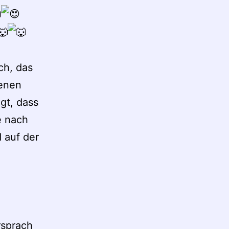
ch, das
genen
gt, dass
e nach
 auf der
rsprach