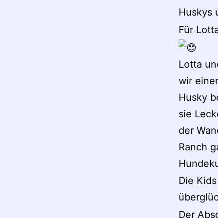
Huskys u
Für Lott
Lotta un
wir ein
Husky be
sie Leck
der Wan
Ranch ga
Hundeku
Die Kids
überglüc
Der Absc