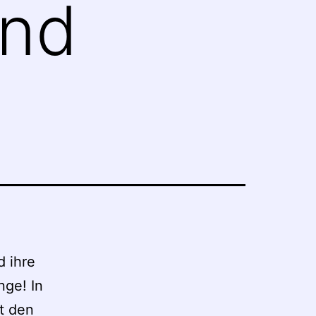
und
d ihre
nge! In
t den