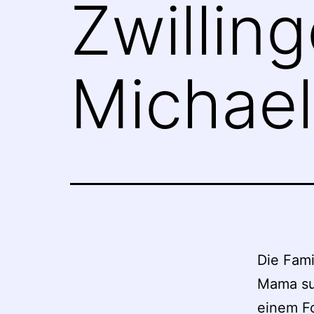
Zwillin
Michael
Die Fami
Mama suc
einem F