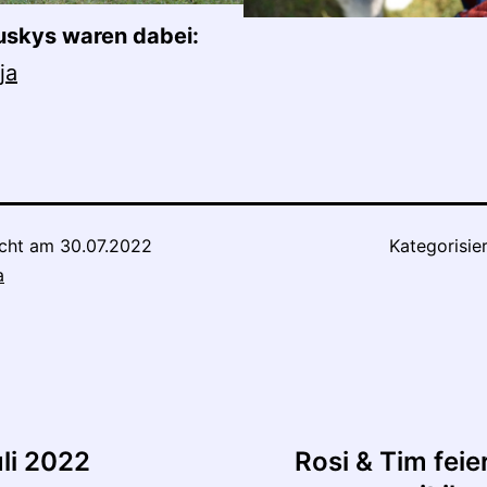
uskys waren dabei:
ja
icht am
30.07.2022
Kategorisie
a
tion
li 2022
Rosi & Tim fei