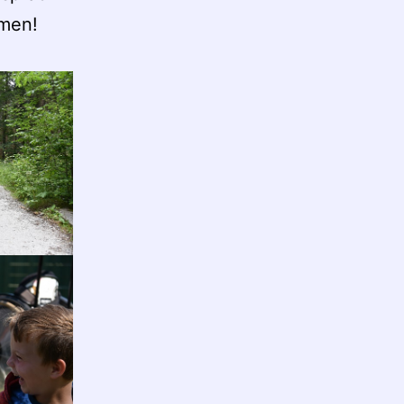
mmen!