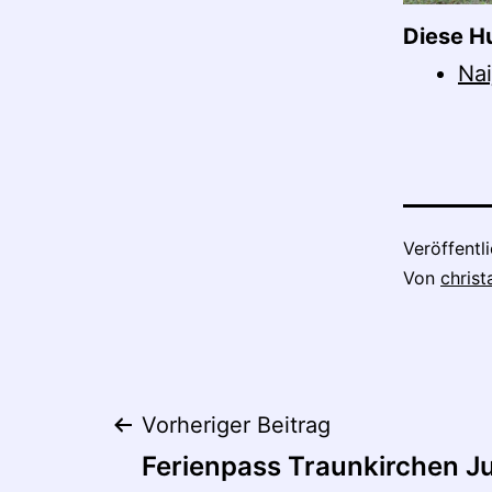
Diese H
Nai
Veröffentl
Von
christ
Beitragsnaviga
Vorheriger Beitrag
Ferienpass Traunkirchen Ju