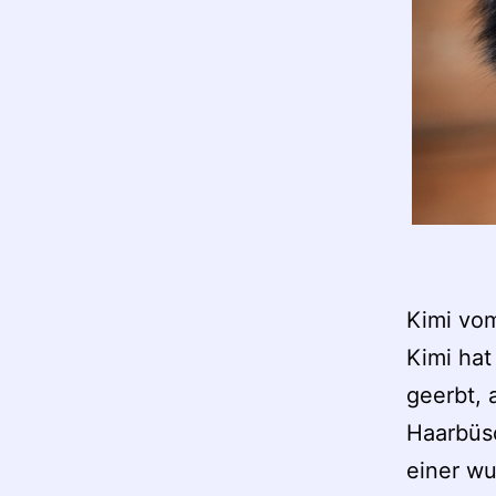
Kimi vo
Kimi ha
geerbt, 
Haarbüsc
einer wu