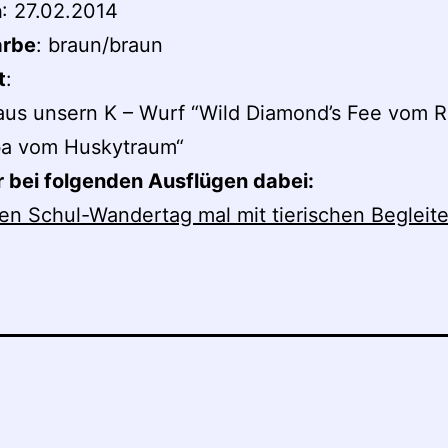
n
: 27.02.2014
arbe
: braun/braun
t
:
 aus unsern K – Wurf “Wild Diamond’s Fee vom R
ba vom Huskytraum“
r bei folgenden Ausflügen dabei:
en Schul-Wandertag mal mit tierischen Begleit