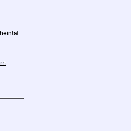
heintal
ern