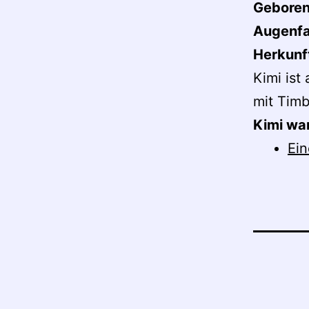
Gebore
Augenf
Herkunf
Kimi ist
mit Tim
Kimi wa
Ein