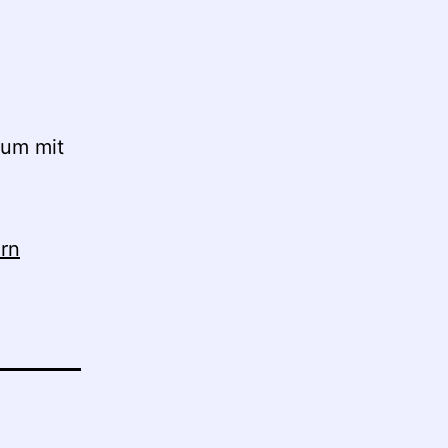
aum mit
ern