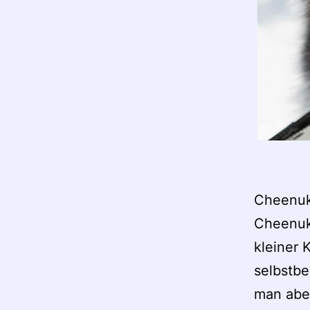
Cheenuk
Cheenuk
kleiner 
selbstb
man aber