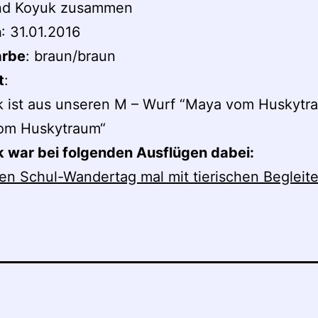
nd Koyuk zusammen
n
: 31.01.2016
arbe
: braun/braun
t
:
 ist aus unseren M – Wurf “Maya vom Huskytr
om Huskytraum“
 war bei folgenden Ausflügen dabei:
en Schul-Wandertag mal mit tierischen Begleit