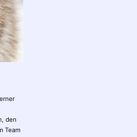
erner
n, den
em Team