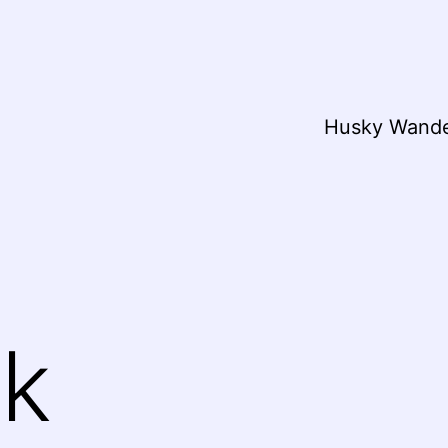
Husky Wand
k