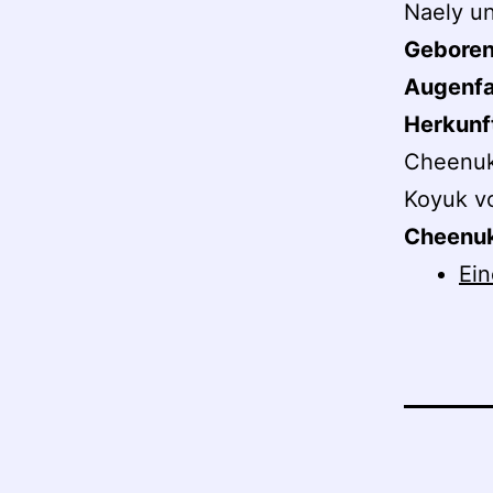
Naely u
Gebore
Augenf
Herkunf
Cheenuk
Koyuk v
Cheenuk
Ein