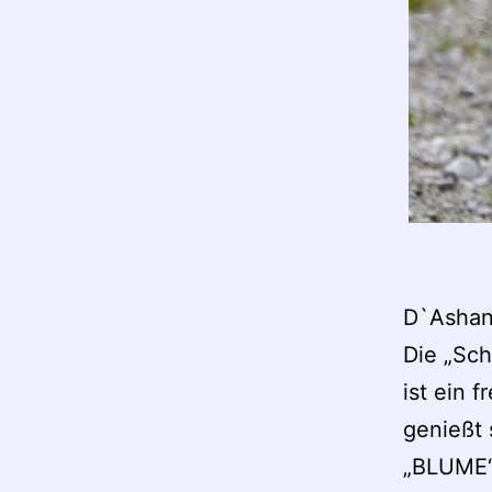
D`Ashan
Die „Sch
ist ein 
genießt
„BLUME