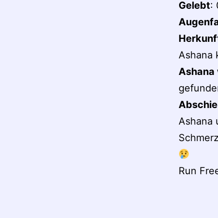
Gelebt
:
Augenf
Herkunf
Ashana k
Ashana 
gefunde
Abschie
Ashana u
Schmerze
Run Fre